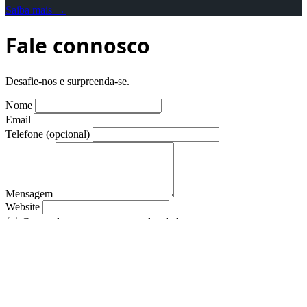
Saiba mais →
Fale connosco
Desafie-nos e surpreenda-se.
Nome
Email
Telefone (opcional)
Mensagem
Website
Concordo com o tratamento dos dados para resposta ao meu
pedido.
Enviar
CodeBox Technology
Rua Dr. Justino Cruz Nº 142, 1º Piso Sala 1, 4700-314 Braga,
Portugal
codebox@codebox.pt