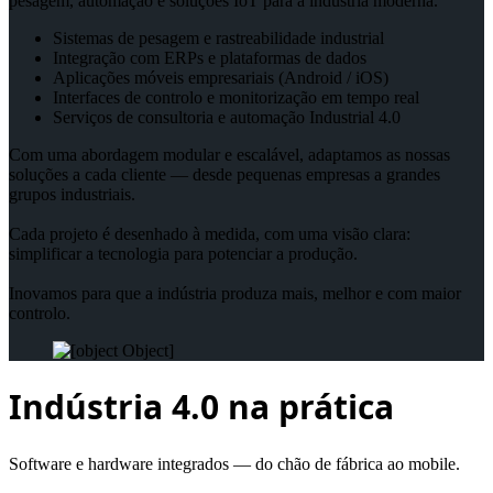
pesagem, automação e soluções IoT para a indústria moderna.
Sistemas de pesagem e rastreabilidade industrial
Integração com ERPs e plataformas de dados
Aplicações móveis empresariais (Android / iOS)
Interfaces de controlo e monitorização em tempo real
Serviços de consultoria e automação Industrial 4.0
Com uma abordagem modular e escalável, adaptamos as nossas
soluções a cada cliente — desde pequenas empresas a grandes
grupos industriais.
Cada projeto é desenhado à medida, com uma visão clara:
simplificar a tecnologia para potenciar a produção.
Inovamos para que a indústria produza mais, melhor e com maior
controlo.
Indústria 4.0 na prática
Software e hardware integrados — do chão de fábrica ao mobile.