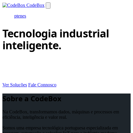
CodeBox
pt
en
es
Tecnologia industrial
inteligente.
Soluções integradas em pesagem, automação e produção
— conectadas, móveis e à medida da sua indústria.
Ver Soluções
Fale Connosco
Sobre a CodeBox
Na CodeBox, transformamos dados, máquinas e processos em
eficiência, inteligência e valor real.
Somos uma empresa tecnológica portuguesa especializada em