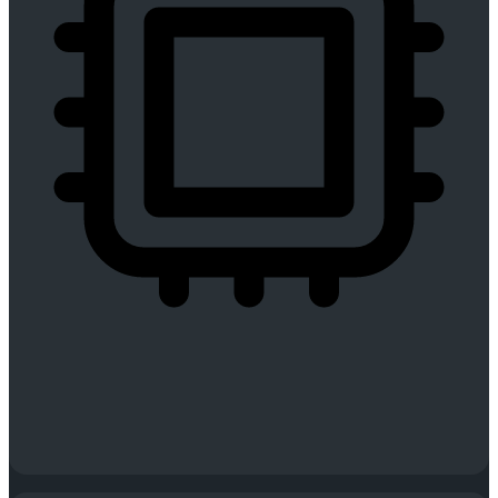
Integração total
Do chão de fábrica ao ERP, sem silos de informação.
Garantimos continuidade de dados e processos em toda a cadeia
produtiva.