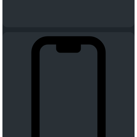
Tempo real
Dados fiáveis para decidir agora — não amanhã.
Monitorização contínua e alertas instantâneos para decisões rápidas
e informadas.